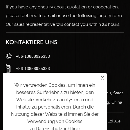
If you have any enquiry about quotation or cooperation,
please feel free to email or use the following inquiry form.
Our sales representative will contact you within 24 hours.
KONTAKTIERE UNS
+86-13858925333
+86-13858925333
X
sales@wanlongdoor.com
Wir verwenden Cookies, um Ihnen ein
besseres Surferlebnis zu bieten, den
Nr. 12, Century Road, Industriegebiet Wangshantou, Stadt
Website-Verkehr zu analysieren und
Quanxi, Kreis Wuyi, Stadt Jinhua, Provinz Zhejiang, China
Inhalte zu personalisieren. Durch die
Nutzung dieser Website stimmen Sie der
Verwendung von Cookies
Copyright © 2024 Zhejiang Wuyi Wanlong Door Industry Co., Ltd. Alle
zu.
Datenschutzrichtlinie
Rechte vorbehalten.
Links
|
Sitemap
|
RSS
|
XML
|