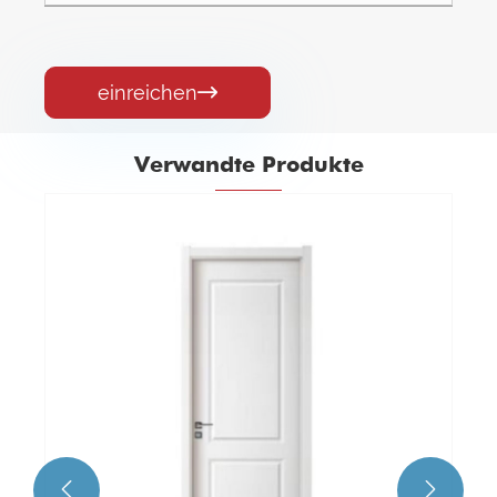
einreichen

Verwandte Produkte
Wasserdichte Innentür aus massivem
Holz für Schlafzimmer
Mehr sehen >>

