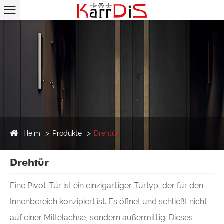
Heim
Produkte
Drehtür
Drehtür
Eine Pivot-Tür ist ein einzigartiger Türtyp, der für den
Innenbereich konzipiert ist. Es öffnet und schließt nicht
auf einer Mittelachse, sondern außermittig. Dieses