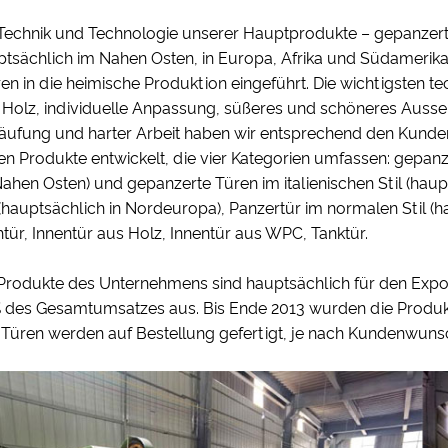
 Technik und Technologie unserer Hauptprodukte – gepanzert
ptsächlich im Nahen Osten, in Europa, Afrika und Südamerika
en in die heimische Produktion eingeführt. Die wichtigsten 
 Holz, individuelle Anpassung, süßeres und schöneres Ausse
äufung und harter Arbeit haben wir entsprechend den Kunde
en Produkte entwickelt, die vier Kategorien umfassen: gepanze
ahen Osten) und gepanzerte Türen im italienischen Stil (haupt
 (hauptsächlich in Nordeuropa), Panzertür im normalen Stil (h
tür, Innentür aus Holz, Innentür aus WPC, Tanktür.
 Produkte des Unternehmens sind hauptsächlich für den Expo
% des Gesamtumsatzes aus. Bis Ende 2013 wurden die Produkt
 Türen werden auf Bestellung gefertigt, je nach Kundenwuns