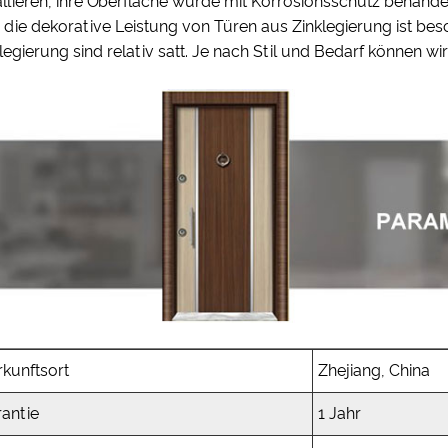
allieren, ihre Oberfläche wurde mit Korrosionsschutz behand
die dekorative Leistung von Türen aus Zinklegierung ist be
legierung sind relativ satt. Je nach Stil und Bedarf können 
kunftsort
Zhejiang, China
rantie
1 Jahr