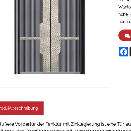
Wanlon
hoher 
neue u
F
roduktbeschreibung
äußere Vordertür der Tanktür mit Zinklegierung ist eine Tür aus