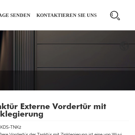
AGE SENDEN
KONTAKTIEREN SIE UNS
ktür Externe Vordertür mit
klegierung
:KDS-TNK2
ßere Vordertür der Tanktür mit Zinklegierung ist eine von Wuyi