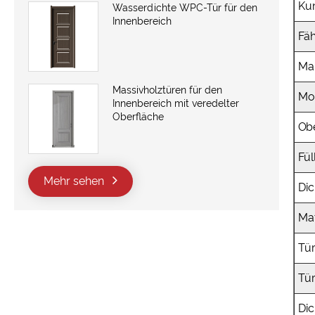
Ku
Wasserdichte WPC-Tür für den
Innenbereich
Fäh
Ma
Massivholztüren für den
Mo
Innenbereich mit veredelter
Oberfläche
Ob
Fül
Mehr sehen
Dic
Ma
Tü
Tür
Dic