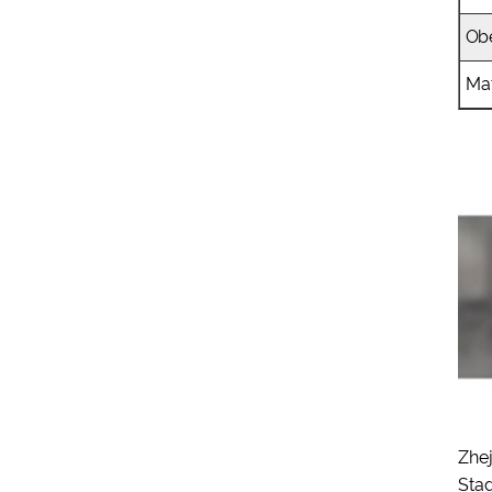
Ob
Mat
Zhe
Sta