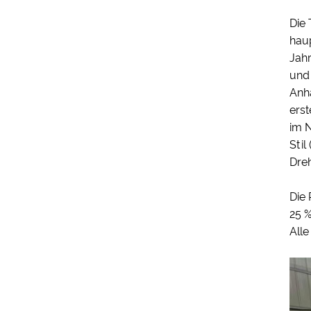
Die
hau
Jahr
und
Anh
erst
im N
Stil
Dreh
Die
25 
Alle