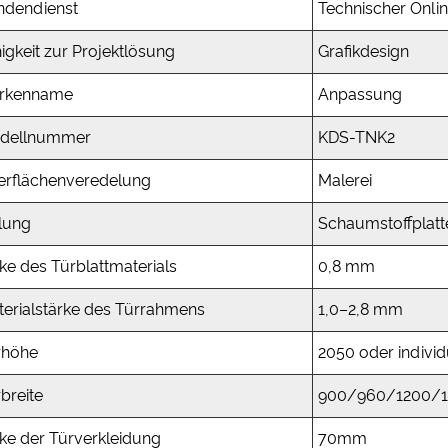
ndendienst
Technischer Onli
igkeit zur Projektlösung
Grafikdesign
rkenname
Anpassung
dellnummer
KDS-TNK2
erflächenveredelung
Malerei
lung
Schaumstoffplat
ke des Türblattmaterials
0,8 mm
terialstärke des Türrahmens
1,0–2,8 mm
rhöhe
2050 oder individ
breite
900/960/1200/15
ke der Türverkleidung
70mm