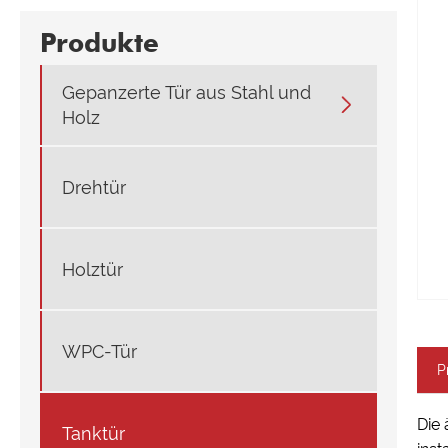
Produkte
Gepanzerte Tür aus Stahl und

Holz
Drehtür
Holztür
WPC-Tür
P
Die 
Tanktür