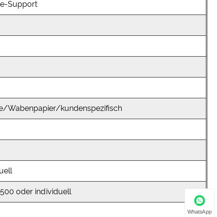
ne-Support
te/Wabenpapier/kundenspezifisch
uell
00 oder individuell
WhatsApp